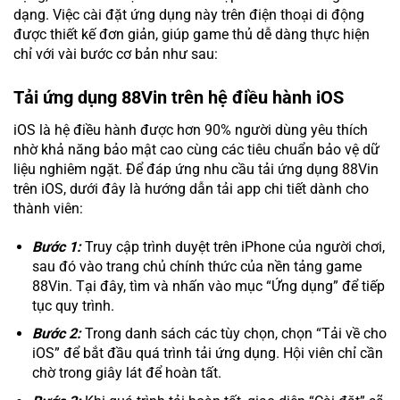
dạng. Việc cài đặt ứng dụng này trên điện thoại di động
được thiết kế đơn giản, giúp game thủ dễ dàng thực hiện
chỉ với vài bước cơ bản như sau:
Tải ứng dụng 88Vin trên hệ điều hành iOS
iOS là hệ điều hành được hơn 90% người dùng yêu thích
nhờ khả năng bảo mật cao cùng các tiêu chuẩn bảo vệ dữ
liệu nghiêm ngặt. Để đáp ứng nhu cầu tải ứng dụng 88Vin
trên iOS, dưới đây là hướng dẫn tải app chi tiết dành cho
thành viên:
Bước 1:
Truy cập trình duyệt trên iPhone của người chơi,
sau đó vào trang chủ chính thức của nền tảng game
88Vin. Tại đây, tìm và nhấn vào mục “Ứng dụng” để tiếp
tục quy trình.
Bước 2:
Trong danh sách các tùy chọn, chọn “Tải về cho
iOS” để bắt đầu quá trình tải ứng dụng. Hội viên chỉ cần
chờ trong giây lát để hoàn tất.