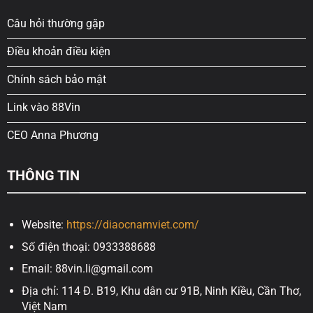
Câu hỏi thường gặp
Điều khoản điều kiện
Chính sách bảo mật
Link vào 88Vin
CEO Anna Phương
THÔNG TIN
Website:
https://diaocnamviet.com/
Số điện thoại: 0933388688
Email:
88vin.li@gmail.com
Địa chỉ: 114 Đ. B19, Khu dân cư 91B, Ninh Kiều, Cần Thơ,
Việt Nam