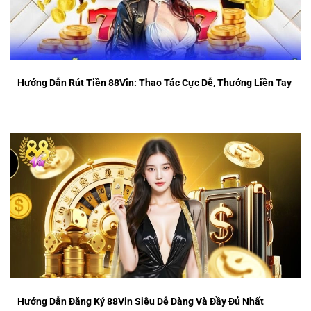
Hướng Dẫn Rút Tiền 88Vin: Thao Tác Cực Dễ, Thưởng Liền Tay
Hướng Dẫn Đăng Ký 88Vin Siêu Dễ Dàng Và Đầy Đủ Nhất