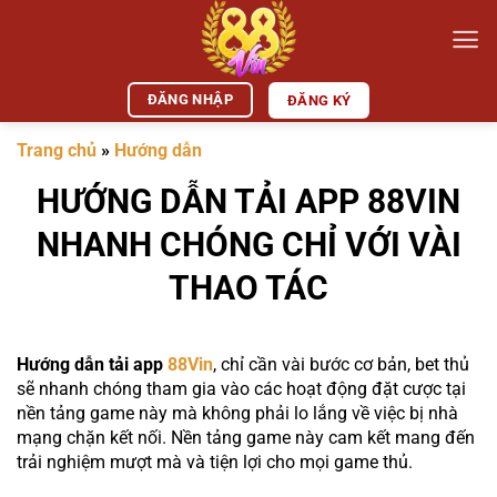
Bỏ
qua
nội
dung
ĐĂNG NHẬP
ĐĂNG KÝ
Trang chủ
»
Hướng dẫn
HƯỚNG DẪN TẢI APP 88VIN
NHANH CHÓNG CHỈ VỚI VÀI
THAO TÁC
Hướng dẫn tải app
88Vin
, chỉ cần vài bước cơ bản, bet thủ
sẽ nhanh chóng tham gia vào các hoạt động đặt cược tại
nền tảng game này mà không phải lo lắng về việc bị nhà
mạng chặn kết nối. Nền tảng game này cam kết mang đến
trải nghiệm mượt mà và tiện lợi cho mọi game thủ.