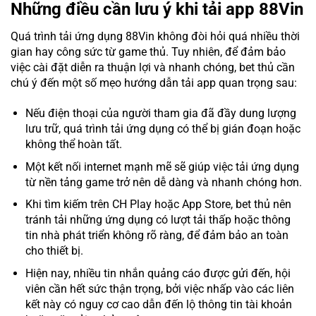
Những điều cần lưu ý khi tải app 88Vin
Quá trình tải ứng dụng 88Vin không đòi hỏi quá nhiều thời
gian hay công sức từ game thủ. Tuy nhiên, để đảm bảo
việc cài đặt diễn ra thuận lợi và nhanh chóng, bet thủ cần
chú ý đến một số mẹo hướng dẫn tải app quan trọng sau:
Nếu điện thoại của người tham gia đã đầy dung lượng
lưu trữ, quá trình tải ứng dụng có thể bị gián đoạn hoặc
không thể hoàn tất.
Một kết nối internet mạnh mẽ sẽ giúp việc tải ứng dụng
từ nền tảng game trở nên dễ dàng và nhanh chóng hơn.
Khi tìm kiếm trên CH Play hoặc App Store, bet thủ nên
tránh tải những ứng dụng có lượt tải thấp hoặc thông
tin nhà phát triển không rõ ràng, để đảm bảo an toàn
cho thiết bị.
Hiện nay, nhiều tin nhắn quảng cáo được gửi đến, hội
viên cần hết sức thận trọng, bởi việc nhấp vào các liên
kết này có nguy cơ cao dẫn đến lộ thông tin tài khoản