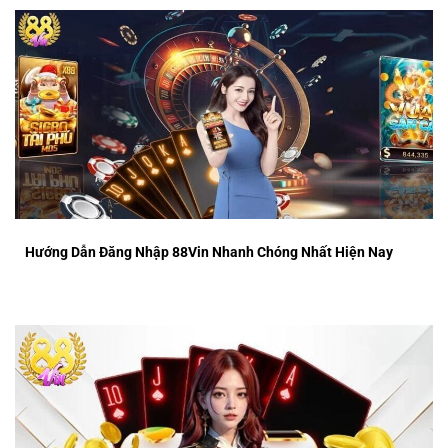
Hướng Dẫn Đăng Nhập 88Vin Nhanh Chóng Nhất Hiện Nay