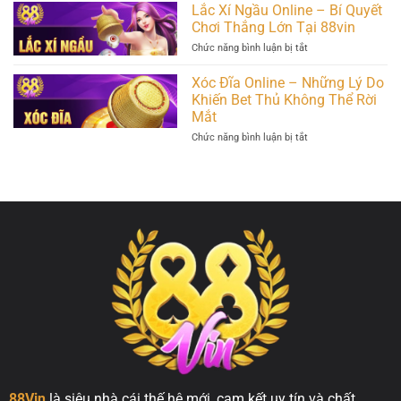
chơi
Lắc Xí Ngầu Online – Bí Quyết
Gây
Bầu
Sốt
Chơi Thắng Lớn Tại 88vin
Cua
Với
Tôm
ở
Chức năng bình luận bị tắt
Phần
Cá
Lắc
Thưởng
–
Xí
Lớn
Xóc Đĩa Online – Những Lý Do
Cách
Ngầu
đảm
Khiến Bet Thủ Không Thể Rời
Online
bảo
Mắt
–
thắng
Bí
lớn
ở
Chức năng bình luận bị tắt
Quyết
mỗi
Xóc
Chơi
ngày
Đĩa
Thắng
Online
Lớn
–
Tại
Những
88vin
Lý
Do
Khiến
Bet
Thủ
Không
Thể
Rời
Mắt
88Vin
là siêu nhà cái thế hệ mới, cam kết uy tín và chất