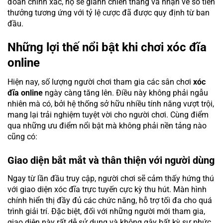
đoán chính xác, họ sẽ giành chiến thắng và nhận về số tiền
thưởng tương ứng với tỷ lệ cược đã được quy định từ ban
đầu.
Những lợi thế nổi bật khi chơi xóc đĩa
online
Hiện nay, số lượng người chơi tham gia các sân chơi
xóc
đĩa online
ngày càng tăng lên. Điều này không phải ngẫu
nhiên mà có, bởi hệ thống sở hữu nhiều tính năng vượt trội,
mang lại trải nghiệm tuyệt vời cho người chơi. Cùng điểm
qua những ưu điểm nổi bật mà không phải nền tảng nào
cũng có:
Giao diện bắt mắt và thân thiện với người dùng
Ngay từ lần đầu truy cập, người chơi sẽ cảm thấy hứng thú
với giao diện xóc đĩa trực tuyến cực kỳ thu hút. Màn hình
chính hiển thị đầy đủ các chức năng, hỗ trợ tối đa cho quá
trình giải trí. Đặc biệt, đối với những người mới tham gia,
giao diện này rất dễ sử dụng và không gây bất kỳ sự phức