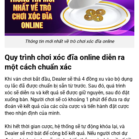
Thông tin mới nhất về trò chơi xóc đĩa online
Quy trình chơi xóc đĩa online diễn ra
một cách chuẩn xác
Khi ván chơi bắt đầu, Dealer sẽ thả 4 đồng xu vào bộ dụng
cụ lắc đã được chuẩn bị sẵn từ trước. Sau đó, quá trình
xóc sẽ diễn ra và kết quả sẽ được giữ nguyên, sau đó đặt
xuống bàn. Người chơi sẽ có khoảng 1 phút để đưa ra dự
đoán về kết quả của các cửa cược và tiến hành đặt cược
theo nhận định của mình.
Khi hết thời gian cược, hệ thống sẽ tự động khóa lại, và
Dealer sẽ mở bát để công bố kết quả. Nếu người chơi dự