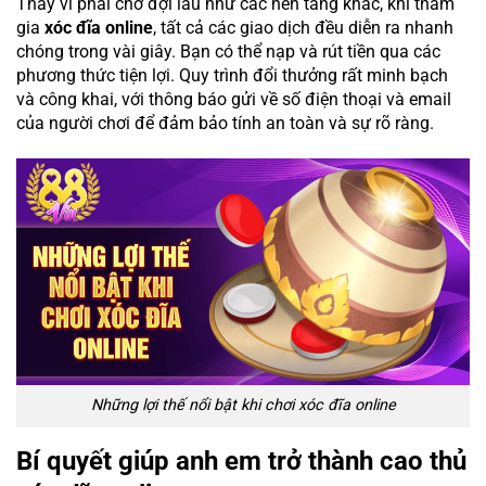
Thay vì phải chờ đợi lâu như các nền tảng khác, khi tham
gia
xóc đĩa online
, tất cả các giao dịch đều diễn ra nhanh
chóng trong vài giây. Bạn có thể nạp và rút tiền qua các
phương thức tiện lợi. Quy trình đổi thưởng rất minh bạch
và công khai, với thông báo gửi về số điện thoại và email
của người chơi để đảm bảo tính an toàn và sự rõ ràng.
Những lợi thế nổi bật khi chơi xóc đĩa online
Bí quyết giúp anh em trở thành cao thủ