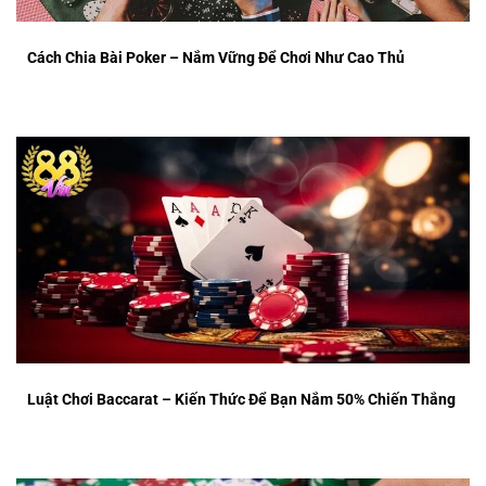
Cách Chia Bài Poker – Nắm Vững Để Chơi Như Cao Thủ
Luật Chơi Baccarat – Kiến Thức Để Bạn Nắm 50% Chiến Thắng