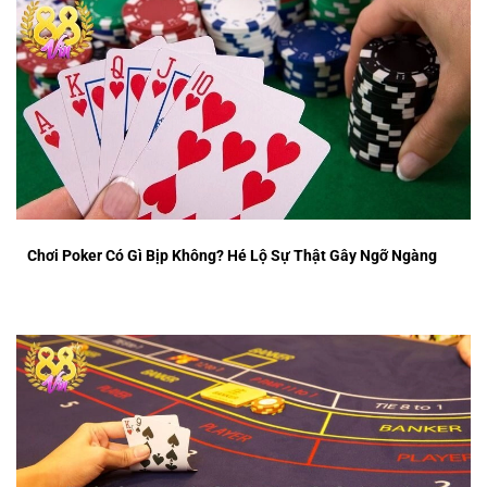
Chơi Poker Có Gì Bịp Không? Hé Lộ Sự Thật Gây Ngỡ Ngàng