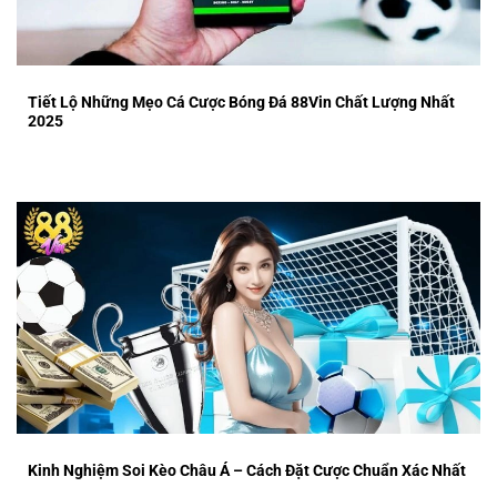
Tiết Lộ Những Mẹo Cá Cược Bóng Đá 88Vin Chất Lượng Nhất
2025
Kinh Nghiệm Soi Kèo Châu Á – Cách Đặt Cược Chuẩn Xác Nhất