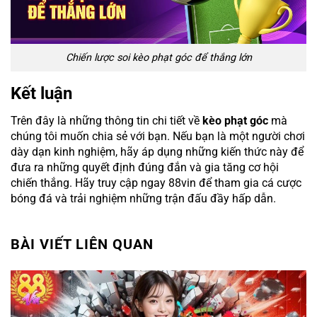
Chiến lược soi kèo phạt góc để thắng lớn
Kết luận
Trên đây là những thông tin chi tiết về
kèo phạt góc
mà
chúng tôi muốn chia sẻ với bạn. Nếu bạn là một người chơi
dày dạn kinh nghiệm, hãy áp dụng những kiến thức này để
đưa ra những quyết định đúng đắn và gia tăng cơ hội
chiến thắng. Hãy truy cập ngay 88vin để tham gia cá cược
bóng đá và trải nghiệm những trận đấu đầy hấp dẫn.
BÀI VIẾT LIÊN QUAN