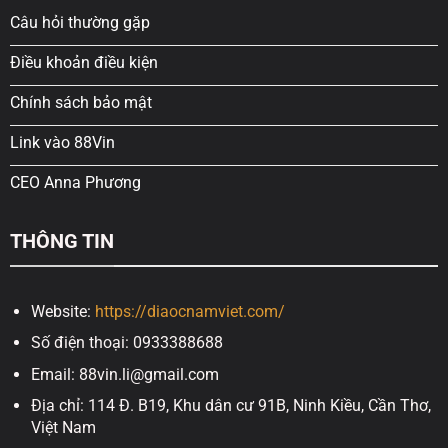
Câu hỏi thường gặp
Điều khoản điều kiện
Chính sách bảo mật
Link vào 88Vin
CEO Anna Phương
THÔNG TIN
Website:
https://diaocnamviet.com/
Số điện thoại: 0933388688
Email:
88vin.li@gmail.com
Địa chỉ: 114 Đ. B19, Khu dân cư 91B, Ninh Kiều, Cần Thơ,
Việt Nam