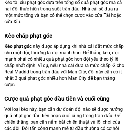
Kèo tài xỉu phạt góc dựa trên tổng số quả phạt góc mà cả
hai đội thực hiện trong suốt trận đấu. Nhà cái sẽ đưa ra
một mức tổng và bạn có thể chọn cược vào cửa Tài hoặc
cửa Xỉu.
Kèo chấp phạt góc
Kèo phạt góc
này được áp dụng khi nhà cái đặt mức chấp
cho một đội, thường là đội mạnh hơn. Để thắng kèo, đội
mạnh phải có nhiều quả phạt góc hơn đội yếu theo tỷ lệ
chấp nhất định. Ví dụ, nếu nhà cái đưa ra mức chấp -2 cho
Real Madrid trong trận đấu với Man City, đội này cần có ít
nhất 3 quả phạt góc nhiều hơn Man City để bạn thắng
cược.
Cược quả phạt góc đầu tiên và cuối cùng
Với loại kèo này, bạn cần dự đoán đội nào sẽ được hưởng
quả phạt góc đầu tiên hoặc cuối cùng trong trận đấu. Để
chiến thắng, bạn cần nắm bắt chiến thuật và lối chơi của
các đội. Đội tấn công mạnh mẽ từ đầu thường có cơ hội