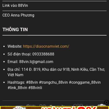
Link vào 88Vin
CEO Anna Phương
THÔNG TIN
Website:
https://diaocnamviet.com/
Số điện thoại: 0933388688
Email:
88vin.li@gmail.com
Địa chỉ: 114 Đ. B19, Khu dân cư 91B, Ninh Kiều, Cần Thơ,
Việt Nam
Hashtags:
#88vin #trangchu_88vin #conggame_88vin
#link_88vin #88vinli