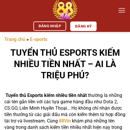
Bỏ
qua
nội
dung
ĐĂNG NHẬP
ĐĂNG KÝ
Trang chủ
»
E-sports
TUYỂN THỦ ESPORTS KIẾM
NHIỀU TIỀN NHẤT – AI LÀ
TRIỆU PHÚ?
Tuyển thủ Esports kiếm nhiều tiền nhất
thường là những
cái tên gắn liền với các tựa game hàng đầu như Dota 2,
CS:GO, Liên Minh Huyền Thoại… Họ không chỉ nhận được
tiền thưởng từ các giải đấu mà còn kiếm thêm từ hợp đồng
tài trợ và livestream. Cùng
88Vin
khám phá những tên
vàng trong danh sách kiếm tiền nhiều nhất hiện nay trong