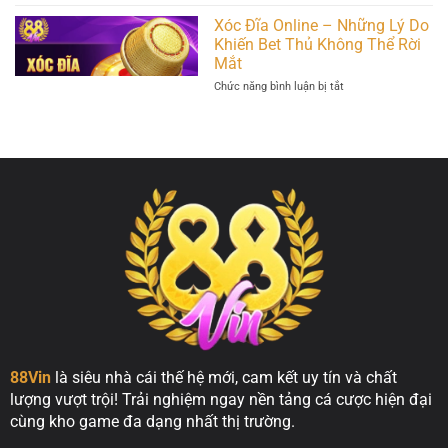
Lắc
Thưởng
–
Xí
Lớn
Xóc Đĩa Online – Những Lý Do
Cách
Ngầu
đảm
Khiến Bet Thủ Không Thể Rời
Online
bảo
Mắt
–
thắng
Bí
lớn
ở
Chức năng bình luận bị tắt
Quyết
mỗi
Xóc
Chơi
ngày
Đĩa
Thắng
Online
Lớn
–
Tại
Những
88vin
Lý
Do
Khiến
Bet
Thủ
Không
Thể
Rời
Mắt
88Vin
là siêu nhà cái thế hệ mới, cam kết uy tín và chất
lượng vượt trội! Trải nghiệm ngay nền tảng cá cược hiện đại
cùng kho game đa dạng nhất thị trường.