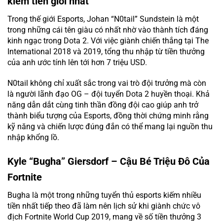
kiếm tiền giỏi nhất
Trong thế giới Esports, Johan “N0tail” Sundstein là một
trong những cái tên giàu có nhất nhờ vào thành tích đáng
kinh ngạc trong Dota 2. Với việc giành chiến thắng tại The
International 2018 và 2019, tổng thu nhập từ tiền thưởng
của anh ước tính lên tới hơn 7 triệu USD.
N0tail không chỉ xuất sắc trong vai trò đội trưởng mà còn
là người lãnh đạo OG – đội tuyển Dota 2 huyền thoại. Khả
năng dẫn dắt cùng tinh thần đồng đội cao giúp anh trở
thành biểu tượng của Esports, đồng thời chứng minh rằng
kỹ năng và chiến lược đúng đắn có thể mang lại nguồn thu
nhập khổng lồ.
Kyle “Bugha” Giersdorf – Cậu Bé Triệu Đô Của
Fortnite
Bugha là một trong những tuyển thủ esports kiếm nhiều
tiền nhất tiếp theo đã làm nên lịch sử khi giành chức vô
địch Fortnite World Cup 2019, mang về số tiền thưởng 3