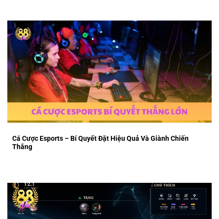
Cá Cược Esports – Bí Quyết Đặt Hiệu Quả Và Giành Chiến
Thắng