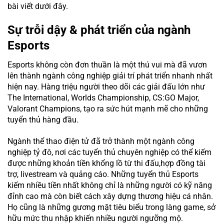
bài viết dưới đây.
Sự trỗi dậy & phát triển của ngành
Esports
Esports không còn đơn thuần là một thú vui mà đã vươn
lên thành ngành công nghiệp giải trí phát triển nhanh nhất
hiện nay. Hàng triệu người theo dõi các giải đấu lớn như
The International, Worlds Championship, CS:GO Major,
Valorant Champions, tạo ra sức hút mạnh mẽ cho những
tuyển thủ hàng đầu.
Ngành thể thao điện tử đã trở thành một ngành công
nghiệp tỷ đô, nơi các tuyển thủ chuyên nghiệp có thể kiếm
được những khoản tiền khổng lồ từ thi đấu,hợp đồng tài
trợ, livestream và quảng cáo. Những tuyển thủ Esports
kiếm nhiều tiền nhất không chỉ là những người có kỹ năng
đỉnh cao mà còn biết cách xây dựng thương hiệu cá nhân.
Họ cũng là những gương mặt tiêu biểu trong làng game, sở
hữu mức thu nhập khiến nhiều người ngưỡng mộ.