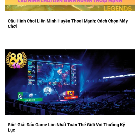
Cấu Hình Chơi Liên Minh Huyền Thoại Mạnh: Cách Chọn Máy
Chơi
Sốc! Giải Đấu Game Lớn Nhất Toàn Thế Giới Với Thưởng Kỷ
Lục