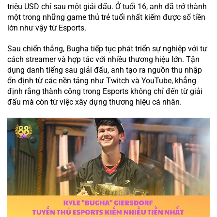
triệu USD chỉ sau một giải đấu. Ở tuổi 16, anh đã trở thành
một trong những game thủ trẻ tuổi nhất kiếm được số tiền
lớn như vậy từ Esports.
Sau chiến thắng, Bugha tiếp tục phát triển sự nghiệp với tư
cách streamer và hợp tác với nhiều thương hiệu lớn. Tận
dụng danh tiếng sau giải đấu, anh tạo ra nguồn thu nhập
ổn định từ các nền tảng như Twitch và YouTube, khẳng
định rằng thành công trong Esports không chỉ đến từ giải
đấu mà còn từ việc xây dựng thương hiệu cá nhân.