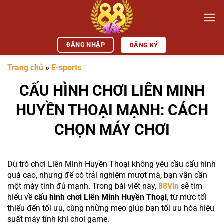
Bỏ
qua
nội
dung
ĐĂNG NHẬP
ĐĂNG KÝ
Trang chủ
»
E-sports
CẤU HÌNH CHƠI LIÊN MINH
HUYỀN THOẠI MẠNH: CÁCH
CHỌN MÁY CHƠI
Dù trò chơi Liên Minh Huyền Thoại không yêu cầu cấu hình
quá cao, nhưng để có trải nghiệm mượt mà, bạn vẫn cần
một máy tính đủ mạnh. Trong bài viết này,
88Vin
sẽ tìm
hiểu về
cấu hình chơi Liên Minh Huyền Thoại
, từ mức tối
thiểu đến tối ưu, cùng những mẹo giúp bạn tối ưu hóa hiệu
suất máy tính khi chơi game.