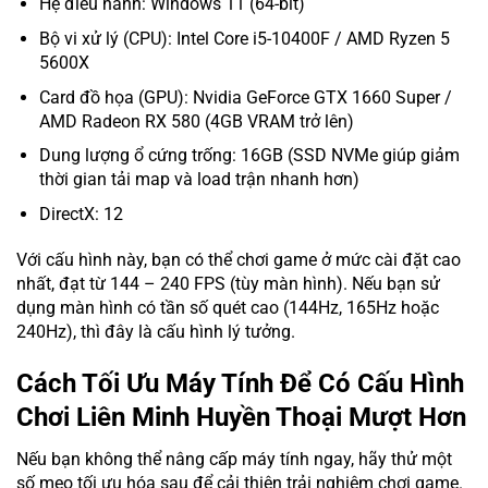
Hệ điều hành: Windows 11 (64-bit)
Bộ vi xử lý (CPU): Intel Core i5-10400F / AMD Ryzen 5
5600X
Card đồ họa (GPU): Nvidia GeForce GTX 1660 Super /
AMD Radeon RX 580 (4GB VRAM trở lên)
Dung lượng ổ cứng trống: 16GB (SSD NVMe giúp giảm
thời gian tải map và load trận nhanh hơn)
DirectX: 12
Với cấu hình này, bạn có thể chơi game ở mức cài đặt cao
nhất, đạt từ 144 – 240 FPS (tùy màn hình). Nếu bạn sử
dụng màn hình có tần số quét cao (144Hz, 165Hz hoặc
240Hz), thì đây là cấu hình lý tưởng.
Cách Tối Ưu Máy Tính Để Có Cấu Hình
Chơi Liên Minh Huyền Thoại Mượt Hơn
Nếu bạn không thể nâng cấp máy tính ngay, hãy thử một
số mẹo tối ưu hóa sau để cải thiện trải nghiệm chơi game.