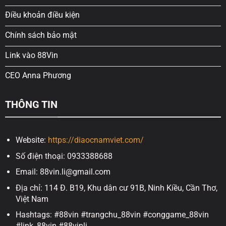
Điều khoản điều kiện
Chính sách bảo mật
Link vào 88Vin
CEO Anna Phương
THÔNG TIN
Website:
https://diaocnamviet.com/
Số điện thoại: 0933388688
Email:
88vin.li@gmail.com
Địa chỉ: 114 Đ. B19, Khu dân cư 91B, Ninh Kiều, Cần Thơ,
Việt Nam
Hashtags:
#88vin #trangchu_88vin #conggame_88vin
#link_88vin #88vinli