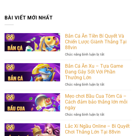
BÀI VIẾT MỚI NHẤT
Bắn Cá Ăn Tiền Bí Quyết Và
Chiến Lược Giành Thắng Tại
88vin
ở
Chức năng bình luận bị tắt
Bắn
Cá
Bắn Cá Ăn Xu – Tựa Game
Ăn
Đang Gây Sốt Với Phần
Tiền
Thưởng Lớn
Bí
Quyết
ở
Chức năng bình luận bị tắt
Và
Bắn
Chiến
Cá
Mẹo chơi Bầu Cua Tôm Cá –
Lược
Ăn
Giành
Cách đảm bảo thắng lớn mỗi
Xu
Thắng
ngày
–
Tại
Tựa
88vin
ở
Chức năng bình luận bị tắt
Game
Mẹo
Đang
chơi
Lắc Xí Ngầu Online – Bí Quyết
Gây
Bầu
Sốt
Chơi Thắng Lớn Tại 88vin
Cua
Với