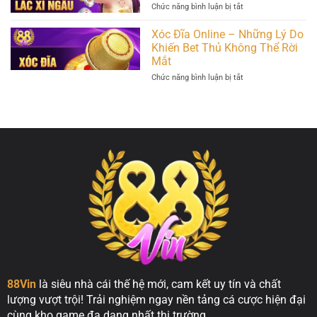
Tôm
ở
Chức năng bình luận bị tắt
Phần
Cá
Lắc
Thưởng
–
Xí
Lớn
Xóc Đĩa Online – Những Lý Do
Cách
Ngầu
đảm
Khiến Bet Thủ Không Thể Rời
Online
bảo
Mắt
–
thắng
Bí
lớn
ở
Chức năng bình luận bị tắt
Quyết
mỗi
Xóc
Chơi
ngày
Đĩa
Thắng
Online
Lớn
–
Tại
Những
88vin
Lý
Do
Khiến
Bet
Thủ
Không
Thể
Rời
Mắt
88Vin
là siêu nhà cái thế hệ mới, cam kết uy tín và chất
lượng vượt trội! Trải nghiệm ngay nền tảng cá cược hiện đại
cùng kho game đa dạng nhất thị trường.