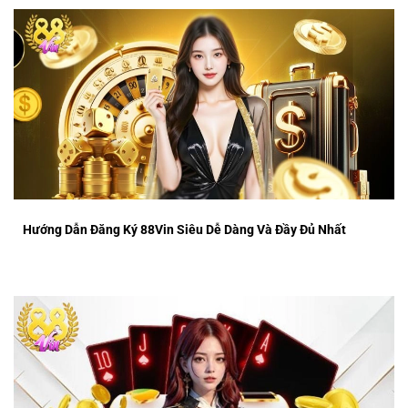
Hướng Dẫn Đăng Ký 88Vin Siêu Dễ Dàng Và Đầy Đủ Nhất