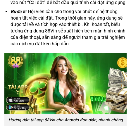
vào nút “Cài đặt” để bắt đầu quá trình cài đặt ứng dụng.
Bước 5:
Hội viên cần chờ trong vài phút để hệ thống
hoàn tất việc cài đặt. Trong thời gian này, ứng dụng sẽ
được tải về và tích hợp vào thiết bị. Khi hoàn tất, biểu
tượng ứng dụng 88Vin sẽ xuất hiện trên màn hình chính
của điện thoại, sẵn sàng để người tham gia trải nghiệm
các dịch vụ đặt kèo hấp dẫn.
Hướng dẫn tải app 88Vin cho Android đơn giản, nhanh chóng