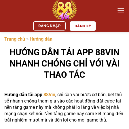
Bỏ
qua
nội
dung
ĐĂNG NHẬP
ĐĂNG KÝ
Trang chủ
»
Hướng dẫn
HƯỚNG DẪN TẢI APP 88VIN
NHANH CHÓNG CHỈ VỚI VÀI
THAO TÁC
Hướng dẫn tải app
88Vin
, chỉ cần vài bước cơ bản, bet thủ
sẽ nhanh chóng tham gia vào các hoạt động đặt cược tại
nền tảng game này mà không phải lo lắng về việc bị nhà
mạng chặn kết nối. Nền tảng game này cam kết mang đến
trải nghiệm mượt mà và tiện lợi cho mọi game thủ.