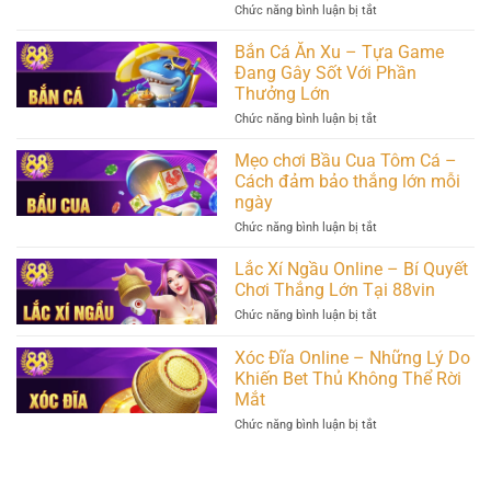
ở
Chức năng bình luận bị tắt
Bắn
Cá
Bắn Cá Ăn Xu – Tựa Game
Ăn
Đang Gây Sốt Với Phần
Tiền
Thưởng Lớn
Bí
Quyết
ở
Chức năng bình luận bị tắt
Và
Bắn
Chiến
Cá
Mẹo chơi Bầu Cua Tôm Cá –
Lược
Ăn
Giành
Cách đảm bảo thắng lớn mỗi
Xu
Thắng
ngày
–
Tại
Tựa
88vin
ở
Chức năng bình luận bị tắt
Game
Mẹo
Đang
chơi
Lắc Xí Ngầu Online – Bí Quyết
Gây
Bầu
Sốt
Chơi Thắng Lớn Tại 88vin
Cua
Với
Tôm
ở
Chức năng bình luận bị tắt
Phần
Cá
Lắc
Thưởng
–
Xí
Lớn
Xóc Đĩa Online – Những Lý Do
Cách
Ngầu
đảm
Khiến Bet Thủ Không Thể Rời
Online
bảo
Mắt
–
thắng
Bí
lớn
ở
Chức năng bình luận bị tắt
Quyết
mỗi
Xóc
Chơi
ngày
Đĩa
Thắng
Online
Lớn
–