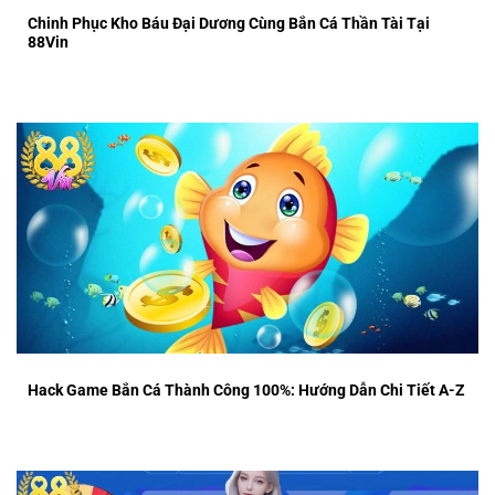
Chinh Phục Kho Báu Đại Dương Cùng Bắn Cá Thần Tài Tại
88Vin
Hack Game Bắn Cá Thành Công 100%: Hướng Dẫn Chi Tiết A-Z