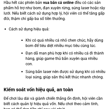
Hầu hết các phiên bản
vua bắn cá online
đều có các sản
phẩm hỗ trợ như bom, đạn xuyên rừng, súng laser hoặc rây
lưới. Nếu biết cách sử dụng hợp lý, hội viên có thể tăng gấp
đôi, thậm chí gấp ba số tiền thưởng.
Cách sử dụng hiệu quả:
Khi có quá nhiều cá nhỏ chen chúc, hãy dùng
bom để tiêu diệt nhiều mục tiêu cùng lúc.
Đạn dã man phù hợp khi có nhiều cá đi thành
hàng, giúp game thủ bắn xuyên qua nhiều
con.
Súng bắn laser nên được sử dụng khi có nhiều
loại súng, giúp săn thủ kết thúc nhanh chóng.
Kiểm soát vốn hiệu quả, an toàn
Để chơi lâu dài và giành chiến thắng ổn định, hội viên cần
biết cách quản lý hiệu quả vốn. Nếu chơi theo cảm tính,