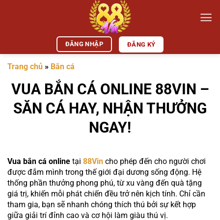
Bỏ
qua
nội
dung
ĐĂNG NHẬP
ĐĂNG KÝ
Trang chủ
»
Bắn cá
VUA BẮN CÁ ONLINE 88VIN –
SĂN CÁ HAY, NHẬN THƯỞNG
NGAY!
Vua bắn cá online
tại
88Vin
cho phép đến cho người chơi
được đắm mình trong thế giới đại dương sống động. Hệ
thống phần thưởng phong phú, từ xu vàng đến quà tặng
giá trị, khiến mỗi phát chiến đều trở nên kịch tính. Chỉ cần
tham gia, bạn sẽ nhanh chóng thích thú bởi sự kết hợp
giữa giải trí đỉnh cao và cơ hội làm giàu thú vị.