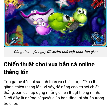
Cùng tham gia ngay để khám phá luật chơi đơn giản
Chiến thuật chơi vua bắn cá online
thắng lớn
Tựa game đòi hỏi sự tính toán và chiến lược để có thể
giành chiến thắng lớn. Vì vậy, để nâng cao cơ hội chiến
thắng, bạn cần áp dụng những chiến thuật thông minh.
Dưới đây là những bí quyết giúp bạn tăng lợi nhuận trong
trò chơi.