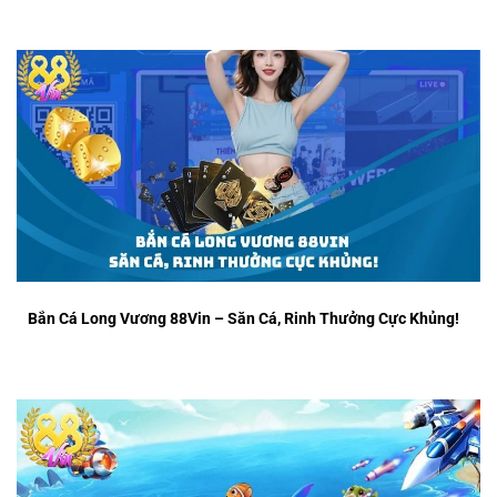
Bắn Cá Long Vương 88Vin – Săn Cá, Rinh Thưởng Cực Khủng!