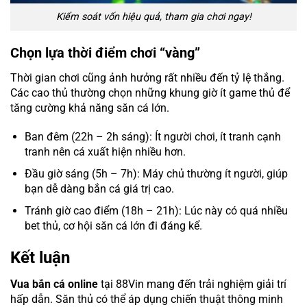
Kiểm soát vốn hiệu quả, tham gia chơi ngay!
Chọn lựa thời điểm chơi “vàng”
Thời gian chơi cũng ảnh hưởng rất nhiều đến tỷ lệ thắng.
Các cao thủ thường chọn những khung giờ ít game thủ để
tăng cường khả năng săn cá lớn.
Ban đêm (22h – 2h sáng): Ít người chơi, ít tranh cạnh
tranh nên cá xuất hiện nhiều hơn.
Đầu giờ sáng (5h – 7h): Máy chủ thường ít người, giúp
bạn dễ dàng bắn cá giá trị cao.
Tránh giờ cao điểm (18h – 21h): Lúc này có quá nhiều
bet thủ, cơ hội săn cá lớn đi đáng kể.
Kết luận
Vua bắn cá online
tại 88Vin mang đến trải nghiệm giải trí
hấp dẫn. Săn thủ có thể áp dụng chiến thuật thông minh