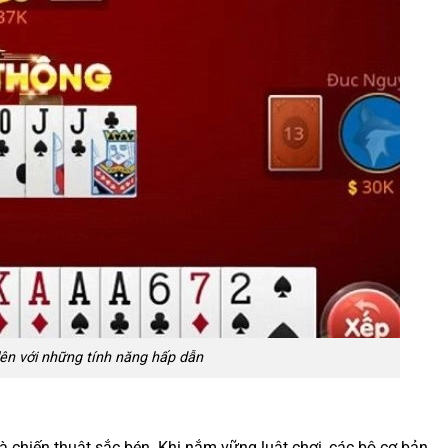
lên với những tính năng hấp dẫn
và chiến thuật sắc bén. Khi nắm vững luật chơi, các bộ cơ bản