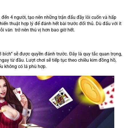
 đến 4 người, tạo nên những trận đấu đầy lôi cuốn và hấp
iến thuật hợp lý để đánh hết bài trước đối thủ. Dù đấu với ít
i ván trở nên thú vị hơn bao giờ hết.
3 bích” sẽ được quyền đánh trước. Đây là quy tắc quan trọng,
ngay từ đầu. Lượt chơi sẽ tiếp tục theo chiều kim đồng hồ,
ếu không có lá phù hợp.