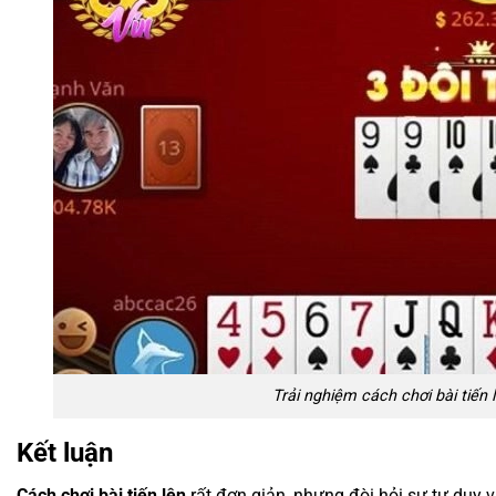
Trải nghiệm cách chơi bài tiến 
Kết luận
Cách chơi bài tiến lên
rất đơn giản, nhưng đòi hỏi sự tư duy 