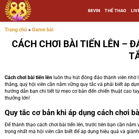
Bỏ
88VIN
THỂ THAO
LIV
qua
nội
dung
Trang chủ
»
Game bài
CÁCH CHƠI BÀI TIẾN LÊN – Đ
TẮ
Cách chơi bài tiến lên
luôn thu hút đông đảo thành viên nhờ 
thắng, quý hội viên cần nắm vững quy tắc và phải biết áp dụ
hướng dẫn bạn chi tiết từ mẹo cơ bản đến chiến thuật cao tay
thưởng lớn!
Quy tắc cơ bản khi áp dụng cách chơi bà
Để thành thạo cách chơi bài tiến lên, trước tiên bạn cần nắm
trọng nhất mà hội viên cần biết để áp dụng hiệu quả và giành