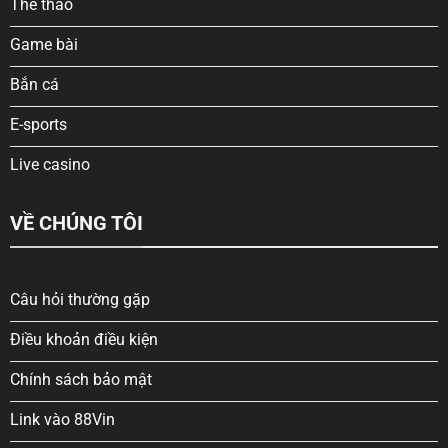
Thể thao
Game bài
Bắn cá
E-sports
Live casino
VỀ CHÚNG TÔI
Câu hỏi thường gặp
Điều khoản điều kiện
Chính sách bảo mật
Link vào 88Vin