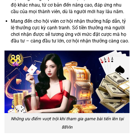
độ khác nhau, từ cơ bản đến nâng cao, đáp ứng nhu
cầu của mọi thành viên, dù là người mới hay lâu năm.
Mang đến cho hội viên cơ hội nhận thưởng hấp dẫn, tỷ
lệ thưởng cực kỳ cạnh tranh. Số tiền thưởng mà người
chơi nhận được sẽ tương ứng với mức đặt cược mà họ
đầu tư – càng đầu tư lớn, cơ hội nhận thưởng càng cao.
Những ưu điểm vượt trội khi tham gia game bài tiến lên tại
88Vin