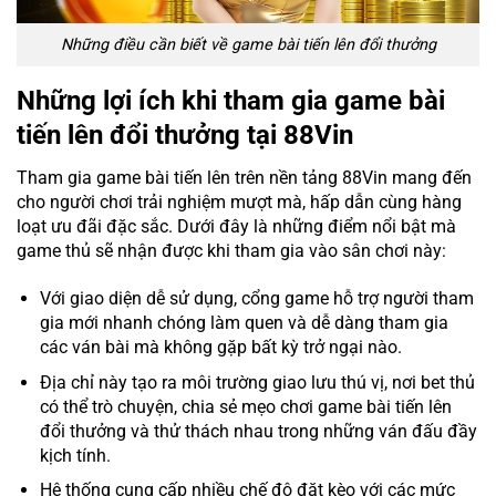
Những điều cần biết về game bài tiến lên đổi thưởng
Những lợi ích khi tham gia game bài
tiến lên đổi thưởng tại 88Vin
Tham gia game bài tiến lên trên nền tảng 88Vin mang đến
cho người chơi trải nghiệm mượt mà, hấp dẫn cùng hàng
loạt ưu đãi đặc sắc. Dưới đây là những điểm nổi bật mà
game thủ sẽ nhận được khi tham gia vào sân chơi này:
Với giao diện dễ sử dụng, cổng game hỗ trợ người tham
gia mới nhanh chóng làm quen và dễ dàng tham gia
các ván bài mà không gặp bất kỳ trở ngại nào.
Địa chỉ này tạo ra môi trường giao lưu thú vị, nơi bet thủ
có thể trò chuyện, chia sẻ mẹo chơi game bài tiến lên
đổi thưởng và thử thách nhau trong những ván đấu đầy
kịch tính.
Hệ thống cung cấp nhiều chế độ đặt kèo với các mức